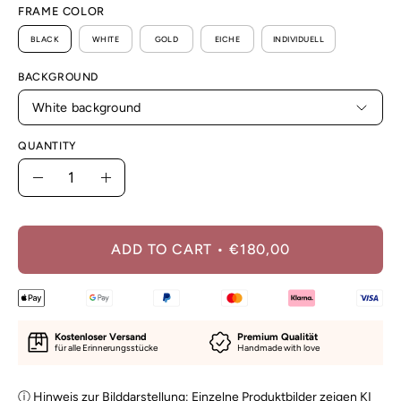
FRAME COLOR
BLACK
WHITE
GOLD
EICHE
INDIVIDUELL
BACKGROUND
White background
QUANTITY
Quantity
Decrease
Increase
Quantity
Quantity
ADD TO CART
€180,00
Kostenloser Versand
Premium Qualität
für alle Erinnerungsstücke
Handmade with love
ⓘ Hinweis zur Bilddarstellung: Einzelne Produktbilder zeigen KI