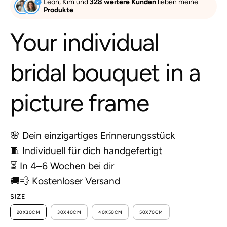
Leon, Kim und
328 weitere Kunden
lieben meine
Produkte
Your individual
bridal bouquet in a
picture frame
🌸 Dein einzigartiges Erinnerungsstück
🧵 Individuell für dich handgefertigt
⏳ In 4–6 Wochen bei dir
🚚💨 Kostenloser Versand
SIZE
20X30CM
30X40CM
40X50CM
50X70CM