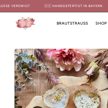
Inhalt
STRÄUSSE VEREWIGT
🇩🇪 HANDGEFERTIGT IN BAYERN
überspringen
BRAUTSTRAUSS
SHOP
Bild-
Lightbox
öffnen