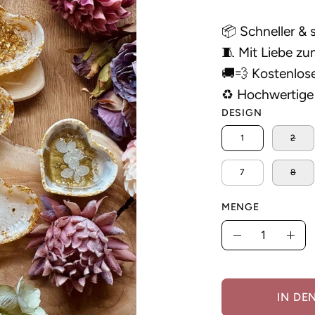
📦 Schneller & 
🧵 Mit Liebe zum
🚚💨 Kostenlos
♻️ Hochwertige 
DESIGN
1
2
7
8
MENGE
Menge
Menge
Men
verringern
erh
IN DE