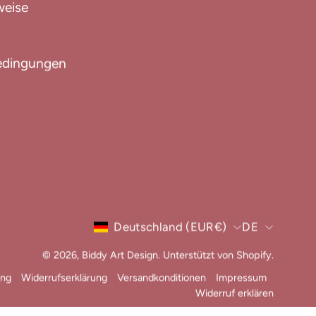
weise
edingungen
Land
Sprac
Deutschland (EUR€)
DE
© 2026,
Biddy Art Design
.
Unterstützt von
Shopify
.
ung
Widerrufserklärung
Versandkonditionen
Impressum
Widerruf erklären