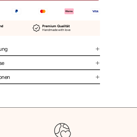
and
Premium Qualität
Handmade with love
ung
se
ionen