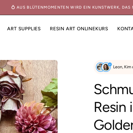
💍 AUS BLÜTENMOMENTEN WIRD EIN KUNSTWERK, DA
ART SUPPLIES
RESIN ART ONLINEKURS
KONT
Bild-
Leon, Kim
Lightbox
öffnen
Schmu
Resin 
Golden