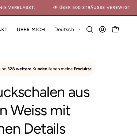
S NIE VERBLASST.
🌟 ÜBER 500 STRÄUSSE VEREWIGT
Sprache
Deutsch
AKT
ÜBER MICH
FAQ
Suchleiste
MEIN
WARENKO
öffnen
ACCOUNT
Bild-
 und
328 weitere Kunden
lieben meine
Produkte
Lightbox
öffnen
ckschalen aus
in Weiss mit
en Details