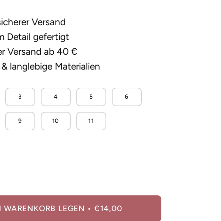
sicherer Versand
 Detail gefertigt
er Versand ab 40 €
& langlebige Materialien
3
4
5
6
9
10
11
ge
öhen
N WARENKORB LEGEN
€14,00