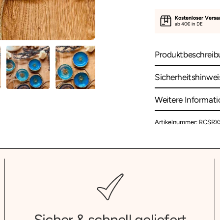
Kostenloser Vers
ab 40€ in DE
Produktbeschreib
Sicherheitshinwei
Weitere Informat
Artikelnummer: RCSRX
Sicher & schnell geliefert