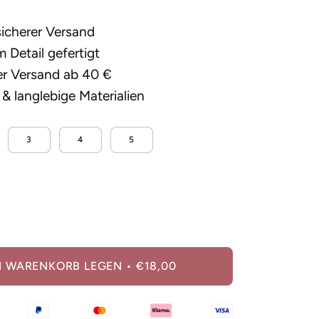
sicherer Versand
 Detail gefertigt
er Versand ab 40 €
& langlebige Materialien
3
4
5
ge
öhen
N WARENKORB LEGEN
€18,00