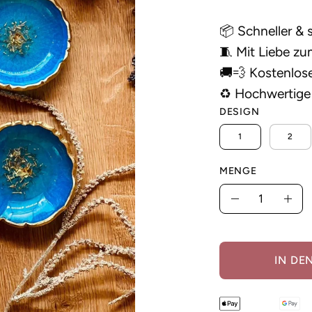
📦 Schneller & 
🧵 Mit Liebe zum
🚚💨 Kostenlos
♻️ Hochwertige 
DESIGN
1
2
MENGE
Menge
Menge
Men
verringern
erh
IN DE