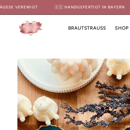
Inhalt
STRÄUSSE VEREWIGT
🇩🇪 HANDGEFERTIGT IN BAYER
überspringen
BRAUTSTRAUSS
SHOP
Bild-
Lightbox
öffnen