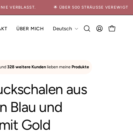
S NIE VERBLASST.
🌟 ÜBER 500 STRÄUSSE VEREWIGT
Sprache
Deutsch
AKT
ÜBER MICH
FAQ
Suchleiste
MEIN
WARENKO
öffnen
ACCOUNT
Bild-
 und
328 weitere Kunden
lieben meine
Produkte
Lightbox
öffnen
ckschalen aus
in Blau und
 mit Gold