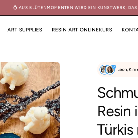
N
💍 AUS BLÜTENMOMENTEN WIRD EIN KUNSTWERK, DA
ART SUPPLIES
RESIN ART ONLINEKURS
KONT
Bild-
Leon, Kim
Lightbox
öffnen
Schmu
Resin 
Türkis