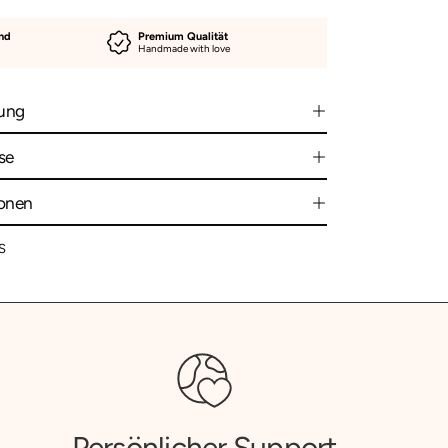
and
Premium Qualität
Handmade with love
ung
se
ionen
S
Persönlicher Support