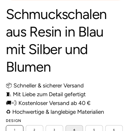
Schmuckschalen
aus Resin in Blau
mit Silber und
Blumen
📦 Schneller & sicherer Versand
🧵 Mit Liebe zum Detail gefertigt
🚚💨 Kostenloser Versand ab 40 €
♻️ Hochwertige & langlebige Materialien
DESIGN
1
2
3
4
5
6