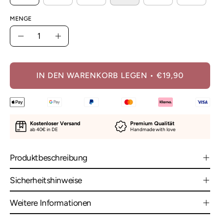
MENGE
Menge
Menge
Menge
verringern
erhöhen
IN DEN WARENKORB LEGEN
€19,90
Kostenloser Versand
Premium Qualität
ab 40€ in DE
Handmade with love
Produktbeschreibung
Sicherheitshinweise
Weitere Informationen