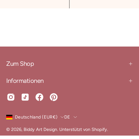
Zum Shop
Informationen
Land
Sprache
Deutschland (EUR€)
DE
© 2026,
Biddy Art Design
.
Unterstützt von
Shopify
.