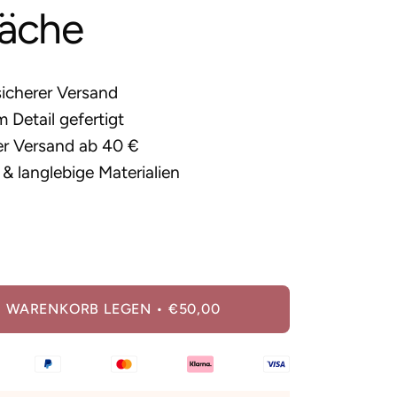
läche
sicherer Versand
 Detail gefertigt
er Versand ab 40 €
& langlebige Materialien
ge
öhen
N WARENKORB LEGEN
€50,00