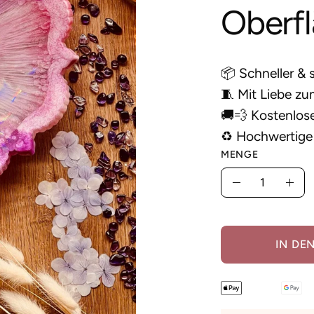
Oberf
📦 Schneller & 
🧵 Mit Liebe zum
🚚💨 Kostenlos
♻️ Hochwertige 
MENGE
Menge
Menge
Men
verringern
erh
IN DE