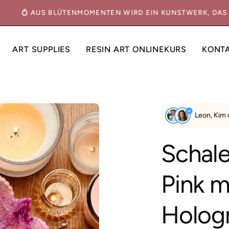
N
💍 AUS BLÜTENMOMENTEN WIRD EIN KUNSTWERK, DA
ART SUPPLIES
RESIN ART ONLINEKURS
KONT
Bild-
Leon, Kim
Lightbox
öffnen
Schale
Pink m
Holog