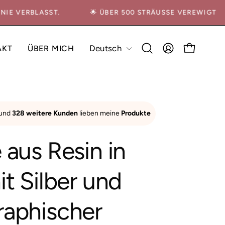
S NIE VERBLASST.
🌟 ÜBER 500 STRÄUSSE VEREWIGT
Sprache
Deutsch
AKT
ÜBER MICH
FAQ
Suchleiste
MEIN
WARENKO
öffnen
ACCOUNT
Bild-
 und
328 weitere Kunden
lieben meine
Produkte
Lightbox
öffnen
 aus Resin in
it Silber und
raphischer