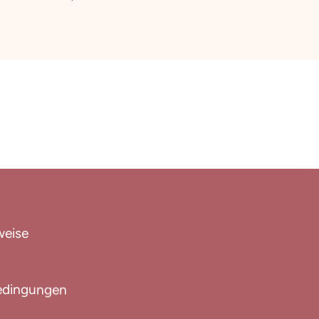
weise
edingungen