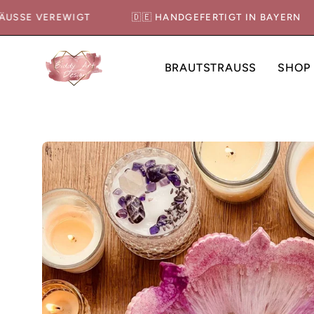
Inhalt
STRÄUSSE VEREWIGT
🇩🇪 HANDGEFERTIGT IN BAYER
überspringen
BRAUTSTRAUSS
SHOP
Bild-
Lightbox
öffnen