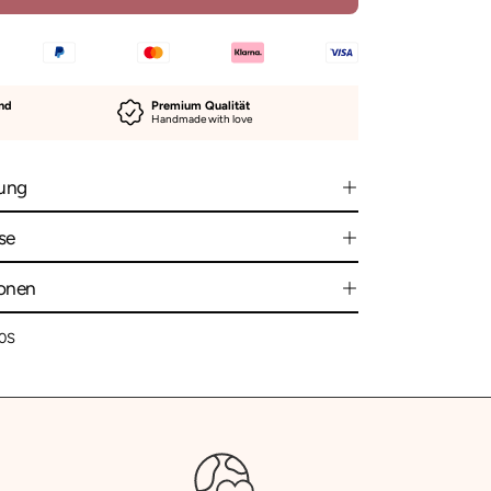
and
Premium Qualität
Handmade with love
ung
se
ionen
00S