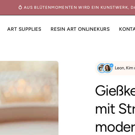
ERN
💍 AUS BLÜTENMOMENTEN WIRD EIN KUNSTWERK,
ART SUPPLIES
RESIN ART ONLINEKURS
KONT
Bild-
Leon, Kim
Lightbox
öffnen
Gießke
mit St
moder