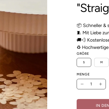
"Strai
📦 Schneller & 
🧵 Mit Liebe zum
🚚💨 Kostenlos
♻️ Hochwertige 
GRÖ
ß
E
S
M
MENGE
Menge
Menge
Men
verringern
erh
IN DE