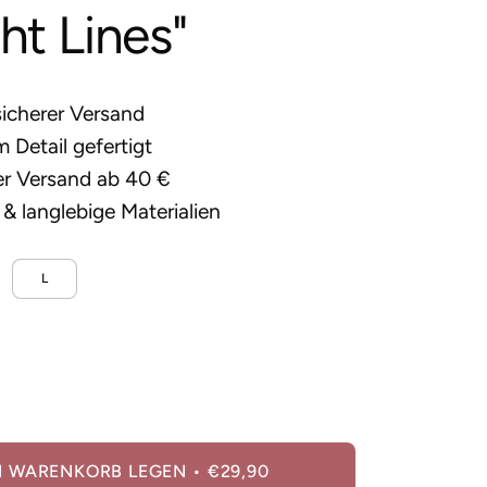
ght Lines"
sicherer Versand
 Detail gefertigt
er Versand ab 40 €
& langlebige Materialien
L
ge
öhen
N WARENKORB LEGEN
€29,90