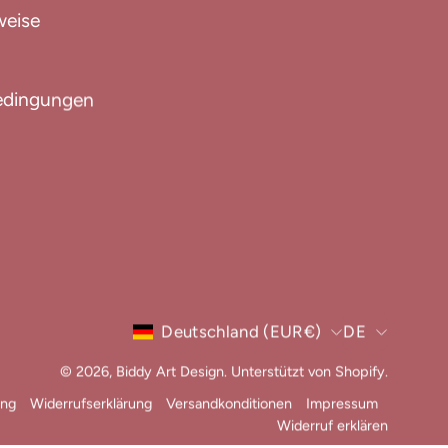
weise
edingungen
Land
Sprac
Deutschland (EUR€)
DE
© 2026,
Biddy Art Design
.
Unterstützt von
Shopify
.
ung
Widerrufserklärung
Versandkonditionen
Impressum
Widerruf erklären