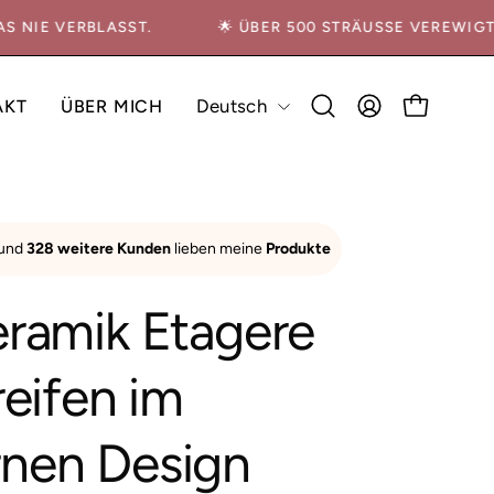
 DAS NIE VERBLASST.
🌟 ÜBER 500 STRÄUSSE VEREWI
Sprache
Deutsch
AKT
ÜBER MICH
FAQ
Suchleiste
MEIN
WARENKO
öffnen
ACCOUNT
Bild-
 und
328 weitere Kunden
lieben meine
Produkte
Lightbox
öffnen
ramik Etagere
reifen im
nen Design