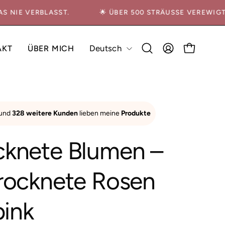
DAS NIE VERBLASST.
🌟 ÜBER 500 STRÄUSSE VEREWI
Sprache
Deutsch
AKT
ÜBER MICH
FAQ
Suchleiste
MEIN
WARENKO
öffnen
ACCOUNT
Bild-
 und
328 weitere Kunden
lieben meine
Produkte
Lightbox
öffnen
cknete Blumen –
rocknete Rosen
pink