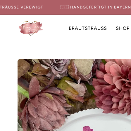
Inhalt
0 STRÄUSSE VEREWIGT
🇩🇪 HANDGEFERTIGT IN BAY
überspringen
BRAUTSTRAUSS
SHOP
Bild-
Lightbox
öffnen