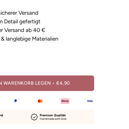
sicherer Versand
 Detail gefertigt
er Versand ab 40 €
& langlebige Materialien
ge
öhen
EN WARENKORB LEGEN
€4,90
and
Premium Qualität
Handmade with love