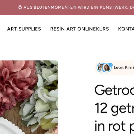
ERN
💍 AUS BLÜTENMOMENTEN WIRD EIN KUNSTWERK, 
ART SUPPLIES
RESIN ART ONLINEKURS
KONT
Bild-
Leon, Kim
Lightbox
öffnen
Getro
12 get
in rot 