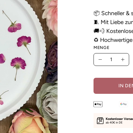
📦 Schneller & 
🧵 Mit Liebe zum
🚚💨 Kostenlos
♻️ Hochwertige 
MENGE
Menge
Menge
Men
verringern
erh
IN D
Kostenloser Vers
ab 40€ in DE